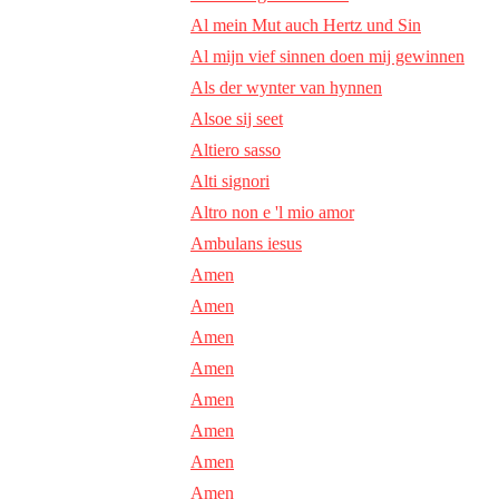
Al mein Mut auch Hertz und Sin
Al mijn vief sinnen doen mij gewinnen
Als der wynter van hynnen
Alsoe sij seet
Altiero sasso
Alti signori
Altro non e 'l mio amor
Ambulans iesus
Amen
Amen
Amen
Amen
Amen
Amen
Amen
Amen