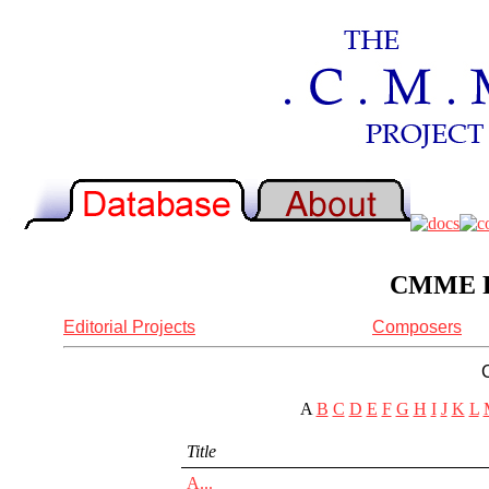
CMME Re
Editorial Projects
Composers
A
B
C
D
E
F
G
H
I
J
K
L
Title
A...