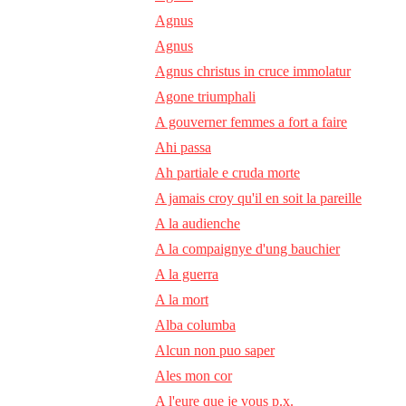
Agnus
Agnus
Agnus christus in cruce immolatur
Agone triumphali
A gouverner femmes a fort a faire
Ahi passa
Ah partiale e cruda morte
A jamais croy qu'il en soit la pareille
A la audienche
A la compaignye d'ung bauchier
A la guerra
A la mort
Alba columba
Alcun non puo saper
Ales mon cor
A l'eure que je vous p.x.