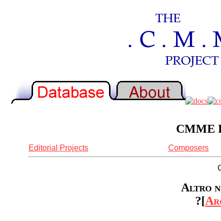
CMME Re
Editorial Projects
Composers
Altro n
?[
Ar