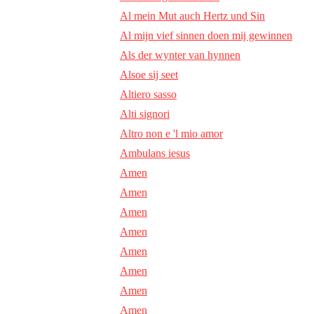
Al mein Mut auch Hertz und Sin
Al mijn vief sinnen doen mij gewinnen
Als der wynter van hynnen
Alsoe sij seet
Altiero sasso
Alti signori
Altro non e 'l mio amor
Ambulans iesus
Amen
Amen
Amen
Amen
Amen
Amen
Amen
Amen