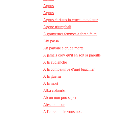
Agnus
Agnus
Agnus christus in cruce immolatur
Agone triumphali
A gouverner femmes a fort a faire
Ahi passa
Ah partiale e cruda morte
A jamais croy qu'il en soit la pareille
A la audienche
A la compaignye d'ung bauchier
A la guerra
A la mort
Alba columba
Alcun non puo saper
Ales mon cor
A l'eure que je vous p.x.