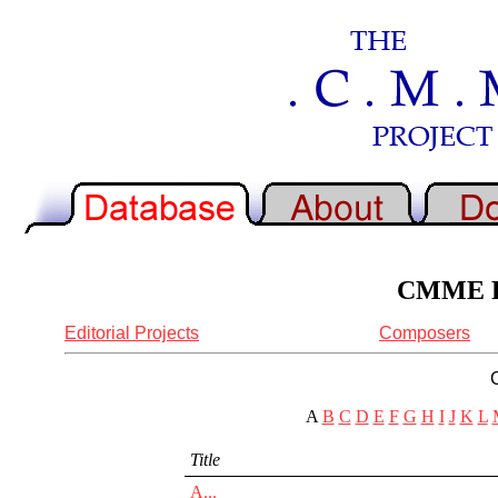
CMME Re
Editorial Projects
Composers
A
B
C
D
E
F
G
H
I
J
K
L
Title
A...