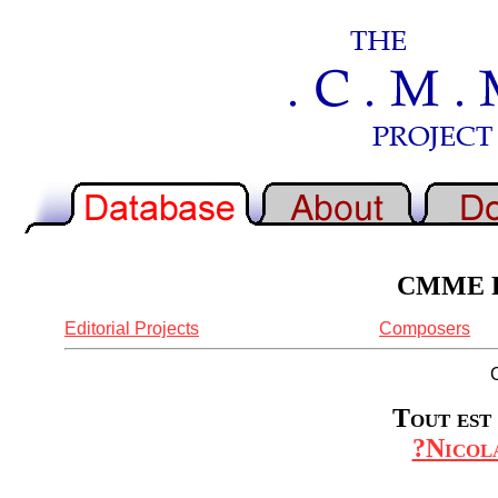
CMME Re
Editorial Projects
Composers
Tout est 
?Nicol