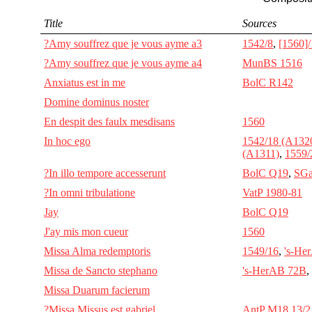
Title
Sources
?Amy souffrez que je vous ayme a3
1542/8
,
[1560]/
?Amy souffrez que je vous ayme a4
MunBS 1516
Anxiatus est in me
BolC R142
Domine dominus noster
En despit des faulx mesdisans
1560
In hoc ego
1542/18 (A132
(A1311)
,
1559/
?In illo tempore accesserunt
BolC Q19
,
SGa
?In omni tribulatione
VatP 1980-81
Jay
BolC Q19
J'ay mis mon cueur
1560
Missa Alma redemptoris
1549/16
,
's-He
Missa de Sancto stephano
's-HerAB 72B
,
Missa Duarum facierum
?Missa Missus est gabriel
AntP M18.13/2