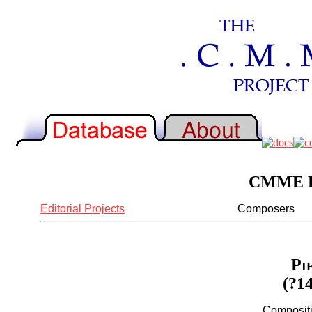
CMME Re
Editorial Projects
Composers
Pi
(?14
Compositi