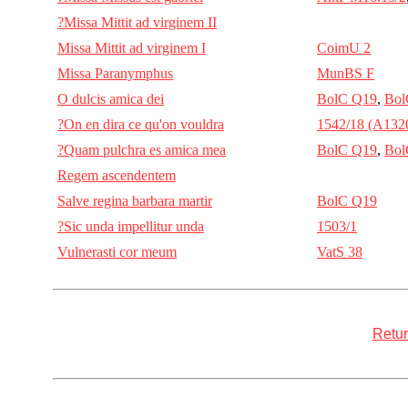
?Missa Mittit ad virginem II
Missa Mittit ad virginem I
CoimU 2
Missa Paranymphus
MunBS F
O dulcis amica dei
BolC Q19
,
Bol
?On en dira ce qu'on vouldra
1542/18 (A132
?Quam pulchra es amica mea
BolC Q19
,
Bol
Regem ascendentem
Salve regina barbara martir
BolC Q19
?Sic unda impellitur unda
1503/1
Vulnerasti cor meum
VatS 38
Retur