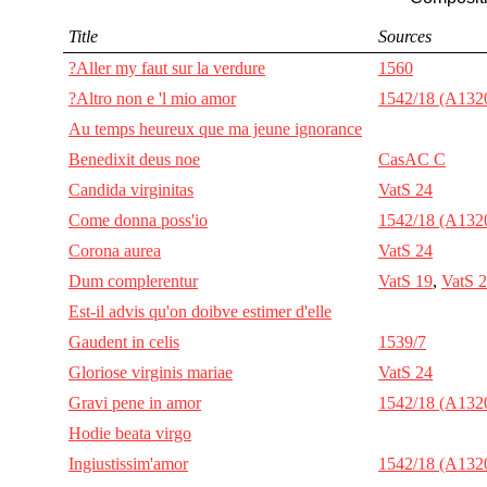
Title
Sources
?Aller my faut sur la verdure
1560
?Altro non e 'l mio amor
1542/18 (A132
Au temps heureux que ma jeune ignorance
Benedixit deus noe
CasAC C
Candida virginitas
VatS 24
Come donna poss'io
1542/18 (A132
Corona aurea
VatS 24
Dum complerentur
VatS 19
,
VatS 
Est-il advis qu'on doibve estimer d'elle
Gaudent in celis
1539/7
Gloriose virginis mariae
VatS 24
Gravi pene in amor
1542/18 (A132
Hodie beata virgo
Ingiustissim'amor
1542/18 (A132