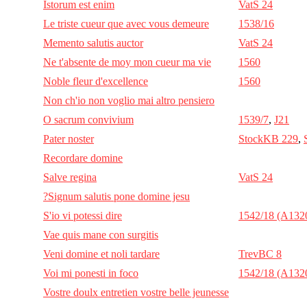
Istorum est enim
VatS 24
Le triste cueur que avec vous demeure
1538/16
Memento salutis auctor
VatS 24
Ne t'absente de moy mon cueur ma vie
1560
Noble fleur d'excellence
1560
Non ch'io non voglio mai altro pensiero
O sacrum convivium
1539/7
,
J21
Pater noster
StockKB 229
,
Recordare domine
Salve regina
VatS 24
?Signum salutis pone domine jesu
S'io vi potessi dire
1542/18 (A132
Vae quis mane con surgitis
Veni domine et noli tardare
TrevBC 8
Voi mi ponesti in foco
1542/18 (A132
Vostre doulx entretien vostre belle jeunesse