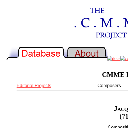
CMME Re
Editorial Projects
Composers
Jacq
(?
Compositi