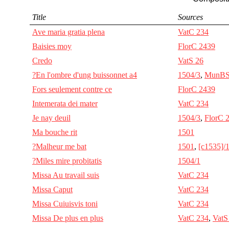
Title
Sources
Ave maria gratia plena
VatC 234
Baisies moy
FlorC 2439
Credo
VatS 26
?En l'ombre d'ung buissonnet a4
1504/3
,
MunBS
Fors seulement contre ce
FlorC 2439
Intemerata dei mater
VatC 234
Je nay deuil
1504/3
,
FlorC 
Ma bouche rit
1501
?Malheur me bat
1501
,
[c1535]/
?Miles mire probitatis
1504/1
Missa Au travail suis
VatC 234
Missa Caput
VatC 234
Missa Cuiuisvis toni
VatC 234
Missa De plus en plus
VatC 234
,
VatS