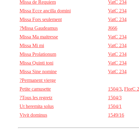
Missa de Requiem
VatC 234
Missa Ecce ancilla domini
VatC 234
Missa Fors seulement
VatC 234
?Missa Gaudeamus
J666
Missa Ma maitresse
VatC 234
Missa Mi mi
VatC 234
Missa Prolationum
VatC 234
Missa Quinti toni
VatC 234
Missa Sine nomine
VatC 234
?Permanent vierge
Petite camusette
1504/3
,
FlorC 
?Tous les regretz
1504/3
Ut heremita solus
1504/1
Vivit dominus
1549/16